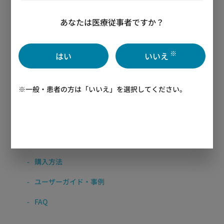
使用と測定方法
あなたは医療従事者ですか？
疲労ストレス計 MF100の強み
漫然運転の防止など健康経営課題への活用
※
はい
いいえ
疲労ストレス計 MF100の導入事例
※一般・患者の方は「いいえ」を選択してください。
職場で役立つ疲労とストレスコラム
FAQ・資料
細胞向け分画フィルタ CELLNETTA MZM1シリーズ
購入方法
ユーザーガイド・事例
FAQ