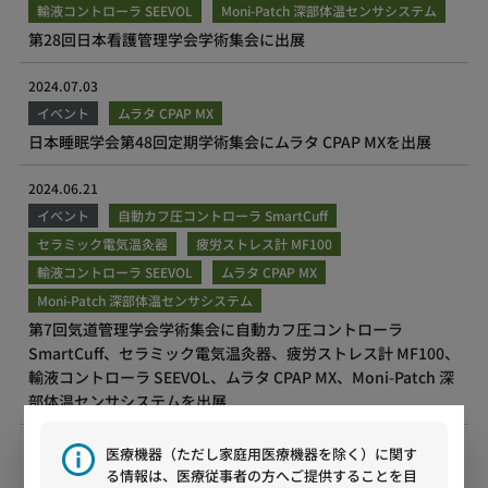
輸液コントローラ SEEVOL
Moni-Patch 深部体温センサシステム
第28回日本看護管理学会学術集会に出展
2024.07.03
イベント
ムラタ CPAP MX
日本睡眠学会第48回定期学術集会にムラタ CPAP MXを出展
2024.06.21
イベント
自動カフ圧コントローラ SmartCuff
セラミック電気温灸器
疲労ストレス計 MF100
輸液コントローラ SEEVOL
ムラタ CPAP MX
Moni-Patch 深部体温センサシステム
第7回気道管理学会学術集会に自動カフ圧コントローラ
SmartCuff、セラミック電気温灸器、疲労ストレス計 MF100、
輸液コントローラ SEEVOL、ムラタ CPAP MX、Moni-Patch 深
部体温センサシステムを出展
2024.06.14
医療機器（ただし家庭用医療機器を除く）に関す
イベント
る情報は、医療従事者の方へご提供することを目
自動カフ圧コントローラ SmartCuff