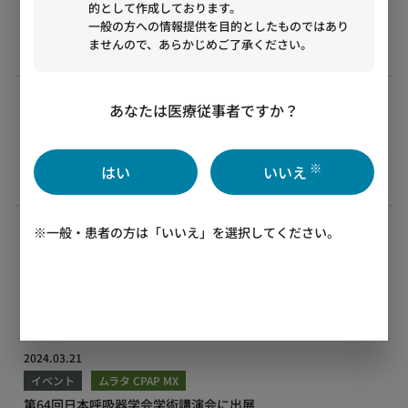
的として作成しております。
ムラタ CPAP MX
一般の方への情報提供を目的としたものではあり
第46回日本呼吸療法医学会学術集会に自動カフ圧コントローラ
ませんので、あらかじめご了承ください。
SmartCuffとムラタ CPAP MXを出展
2024.05.20
あなたは医療従事者ですか？
イベント
自動カフ圧コントローラ SmartCuff
Moni-Patch 深部体温センサシステム
日本麻酔科学会第71回学術集会に自動カフ圧コントローラ
※
はい
いいえ
SmartCuff、Moni-Patch 深部体温センサシステムを出展
2024.05.07
※一般・患者の方は「いいえ」を選択してください。
イベント
自動カフ圧コントローラ SmartCuff
輸液コントローラ SEEVOL
ムラタ CPAP MX
Moni-Patch 深部体温センサシステム
第34回日本臨床工学会に出展
2024.03.21
イベント
ムラタ CPAP MX
第64回日本呼吸器学会学術講演会に出展