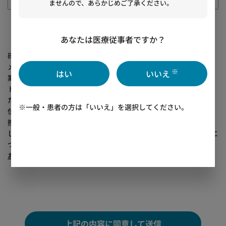
ませんので、あらかじめご了承ください。
あなたは医療従事者ですか？
確認事項
村田製作所グループおよびウェブサイトでは、ウェブ・
メール・電話・広告等を通じてユーザーのニーズに沿ったご提
※
はい
いいえ
案・ご案内・サポートをするため、また商品・サービス・イベン
トの改善や向上のため、Cookieおよび類似の技術により取得され
たお客様の行動履歴情報・IPから参照されるネットワーク情報・
※一般・患者の方は「いいえ」を選択してください。
位置情報などや、ウェブ上で入力・メールなどのご連絡・名刺交
換などで取得された個人(関連)情報などを、組合せ・加工・分析
し、
ムラタグループや代理店
などに提供し利用しています。下記に
ついても合わせてご参照ください。
お客様の個人情報の取り扱いについて
サイトポリシー
上記の内容に同意して送信