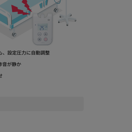
も、設定圧力に自動調整
作音が静か
せ