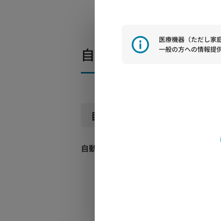
医療機器（ただし家
自動カフ圧コントローラ 
一般の方への情報提
自動カフ圧コントローラ Sm
自動カフ圧コントローラ SmartCuff