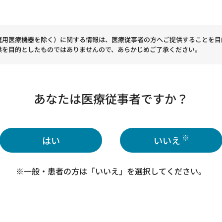
庭用医療機器を除く）に関する情報は、医療従事者の方へご提供することを目
SmartCuff 製品情報
供を目的としたものではありませんので、あらかじめご了承ください。
あなたは医療従事者ですか？
artCuff 紹介動画
※
はい
いいえ
を動画で紹介します。
※一般・患者の方は「いいえ」を選択してください。