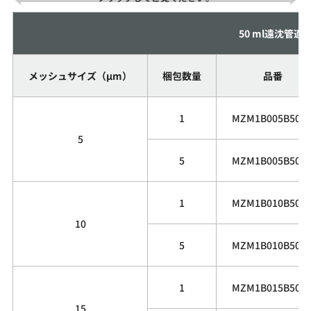
50 ml遠沈管適
メッシュサイズ（µm）
梱包数量
品番
1
MZM1B005B50G
5
5
MZM1B005B50G
1
MZM1B010B50G
10
5
MZM1B010B50G
1
MZM1B015B50G
15