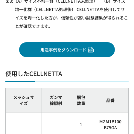
図3:（A）サイズ不均一群（CELLNETTA未処理） （B）サイズ
均一化群（CELLNETTA処理後） CELLNETTAを使用してサ
イズを均一化した方が、信頼性が高い試験結果が得られるこ
とが確認できます。
用途事例をダウンロード
使用したCELLNETTA
メッシュサ
ガンマ
梱包
品番
イズ
線照射
数量
MZM1B100
1
B75GA