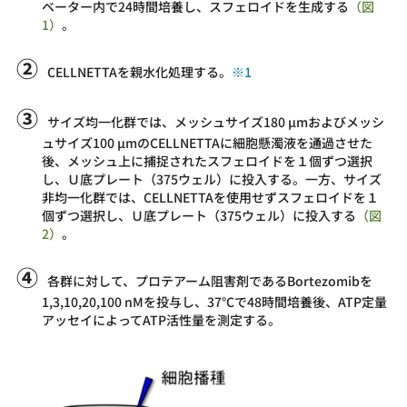
ベーター内で24時間培養し、スフェロイドを生成する
（図
1）
。
②
CELLNETTAを親水化処理する。
※1
③
サイズ均一化群では、メッシュサイズ180 µmおよびメッシ
ュサイズ100 µmのCELLNETTAに細胞懸濁液を通過させた
後、メッシュ上に捕捉されたスフェロイドを１個ずつ選択
し、Ｕ底プレート（375ウェル）に投入する。一方、サイズ
非均一化群では、CELLNETTAを使用せずスフェロイドを１
個ずつ選択し、Ｕ底プレート（375ウェル）に投入する
（図
2）
。
④
各群に対して、プロテアーム阻害剤であるBortezomibを
1,3,10,20,100 nMを投与し、37℃で48時間培養後、ATP定量
アッセイによってATP活性量を測定する。