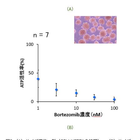
（A）
（B）