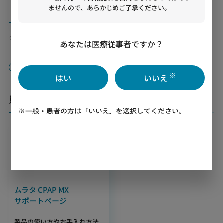
細胞処理を短時間・高精度に
ませんので、あらかじめご了承ください。
細胞向け分画フィルタ CELLNETTA MZM1シリーズは、医療機器ではござ
あなたは医療従事者ですか？
いません。
Please click here to view English page
※
はい
いいえ
患者の方向け サポートページ
※一般・患者の方は「いいえ」を選択してください。
ムラタ CPAP MX
サポートページ
製品の使い方やお手入れ方法