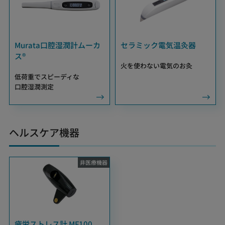
Murata口腔湿潤計ムーカ
セラミック電気温灸器
ス®
火を使わない電気のお灸
低荷重でスピーディな
口腔湿潤測定
ヘルスケア機器
非医療
機器
疲労ストレス計 MF100