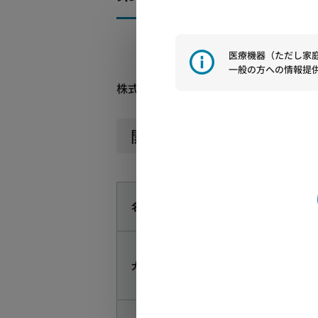
医療機器（ただし家
一般の方への情報提
株式会社村田製作所は、第22回日本疲労
開催概要
名称
第22回
野島 順三
大会長
山口大学