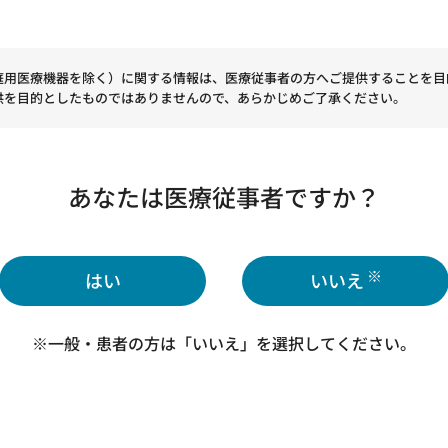
庭用医療機器を除く）に関する情報は、医療従事者の方へご提供することを目
供を目的としたものではありませんので、あらかじめご了承ください。
学会総会・学術集会に疲労ストレス計 MF100を出展します。
あなたは医療従事者ですか？
※
はい
いいえ
日本疲労学会総会・学術集会
※一般・患者の方は「いいえ」を選択してください。
 先生
大学院医学系研究科・生体情報検査学 教授