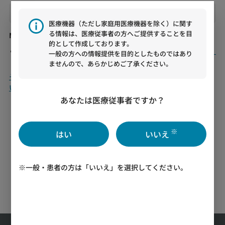
出展製品
医療機器（ただし家庭用医療機器を除く）に関す
る情報は、医療従事者の方へご提供することを目
Murata口腔湿潤計ムーカス®
的として作成しております。
Murata口腔湿潤計ムーカス®の詳細はこちらをご覧ください。
一般の方への情報提供を目的としたものではあり
ませんので、あらかじめご了承ください。
その他の学会・セミナーのスケジュールは、こちらをご覧くださ
い。
あなたは医療従事者ですか？
ニューストップに戻る
※
はい
いいえ
※一般・患者の方は「いいえ」を選択してください。