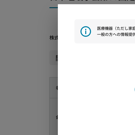
医療機器（ただし家
一般の方への情報提
株式会社村田製作所は、日本睡眠学会第5
開催概要
名称
日本睡眠
外木 守雄
会長
（亀田総
神奈川歯