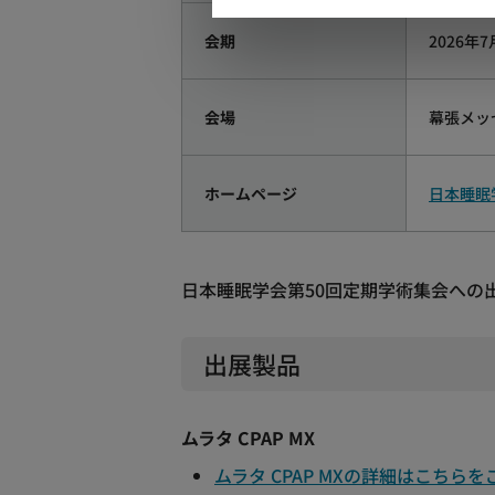
会期
2026年
会場
幕張メッ
ホームページ
日本睡眠
日本睡眠学会第50回定期学術集会への
出展製品
ムラタ CPAP MX
ムラタ CPAP MXの詳細はこちら