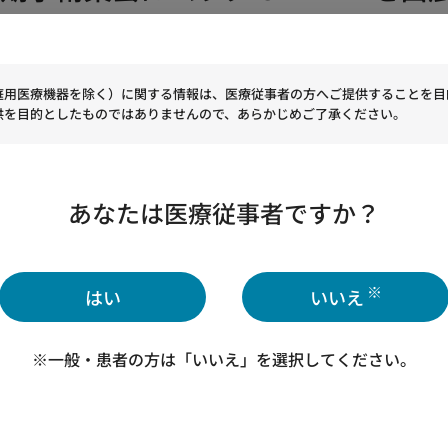
庭用医療機器を除く）に関する情報は、医療従事者の方へご提供することを目
供を目的としたものではありませんので、あらかじめご了承ください。
0回定期学術集会にムラタ CPAP MXを出展します。
あなたは医療従事者ですか？
学会第50回定期学術集会
※
はい
いいえ
※一般・患者の方は「いいえ」を選択してください。
 先生
合病院 顎変形症治療センター睡眠外科/日本大学歯学部附属歯科病院 病
科大学 特任教授/鶴見大学歯学部 臨床教授）