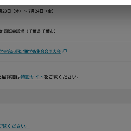
7月23日（木）～ 7月24日（金）
セ 国際会議場（千葉県 千葉市）
学会第50回定期学術集会合同大会
出展詳細は
特設サイト
をご覧ください。
をご覧ください。