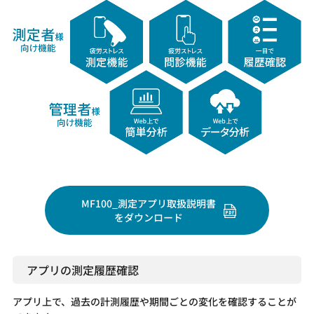
MF100_測定アプリ取扱説明書
をダウンロード
アプリの測定履歴確認
アプリ上で、過去の計測履歴や期間ごとの変化を確認することが