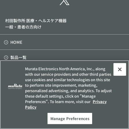
村田製作所 医療・ヘルスケア機器
一般・患者の方向け
HOME
製品一覧
Murata Electronics North America, Inc., along
ニュース＆イベント
with our service providers and other third parties
use cookies and similar technologies on this site
to perform site improvement, marketing,
事業内容
personalized advertising, and analytics. To adjust
these default settings, click on "Manage
Preferences". To learn more, visit our
Privacy
拠点情報
Policy
ソフトウェアライセンス
Manage Preferences