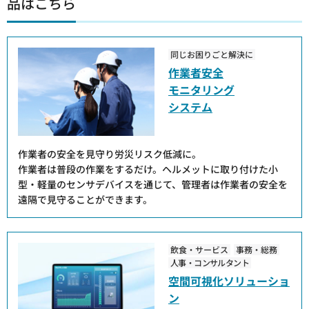
品はこちら
同じお困りごと解決に
作業者安全
モニタリング
システム
作業者の安全を見守り労災リスク低減に。
作業者は普段の作業をするだけ。ヘルメットに取り付けた小
型・軽量のセンサデバイスを通じて、管理者は作業者の安全を
遠隔で見守ることができます。
飲食・サービス
事務・総務
人事・コンサルタント
空間可視化
ソリューショ
ン