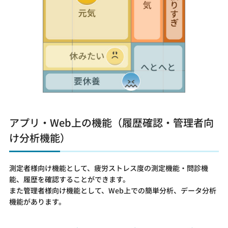
アプリ・Web上の機能（履歴確認・管理者向
け分析機能）
測定者様向け機能として、疲労ストレス度の測定機能・問診機
能、履歴を確認することができます。
また管理者様向け機能として、Web上での簡単分析、データ分析
機能があります。