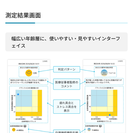
測定結果画面
幅広い年齢層に、使いやすい・見やすいインターフ
ェイス