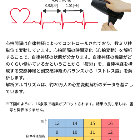
心拍間隔は自律神経によってコントロールされており、数ミリ秒
単位で変動しています。心拍間隔の時間変化（心拍変動）を解析
することで、自律神経の状態が分かります。自律神経の機能がど
のくらい働いているかということから「疲労」を、自律神経を構
成する交感神経と副交感神経のバランスから「ストレス度」を解
析します。
解析アルゴリズムは、約20万人の心拍変動解析のデータを基にし
ています。
下図のように、16象限で結果がプロットされます。結果の良し悪しは、番
号と関係ありません。