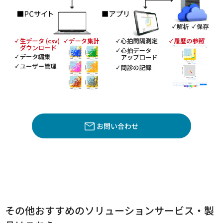
お問い合わせ
その他おすすめのソリューションサービス・製