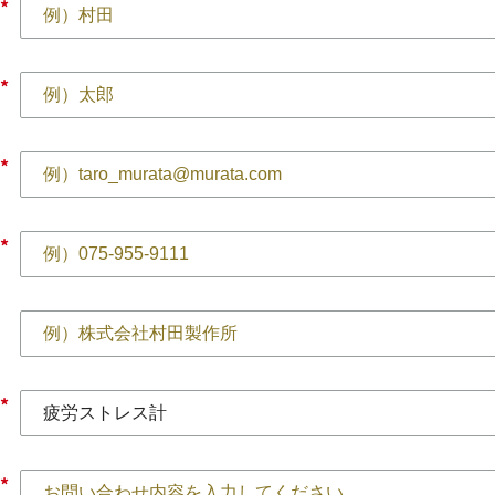
*
*
*
*
*
*