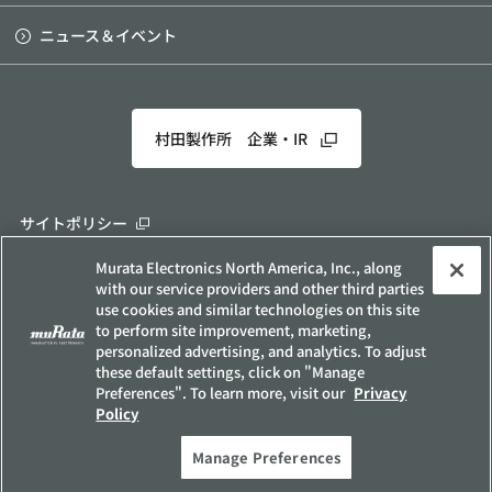
ニュース＆イベント
村田製作所 企業・IR
サイトポリシー
ソーシャルメディアポリシー
Murata Electronics North America, Inc., along
with our service providers and other third parties
個人情報保護方針
use cookies and similar technologies on this site
お客様の個人情報の取り扱いについて
to perform site improvement, marketing,
personalized advertising, and analytics. To adjust
他社所有商標について
these default settings, click on "Manage
サイトマップ
Preferences". To learn more, visit our
Privacy
Policy
Copyright © Murata Manufacturing Co., Ltd. All Rights Reserved.
Manage Preferences