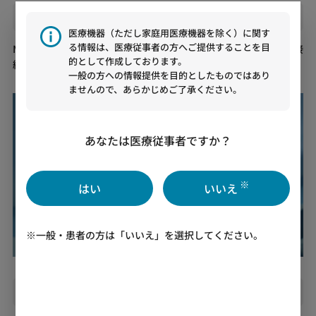
Video
2. 測定前のセットアップ方法
医療機器（ただし家庭用医療機器を除く）に関す
る情報は、医療従事者の方へご提供することを目
Moni-Patch 深部体温センサとMoni-Patch 表示ユニットの無線接
的として作成しております。
続やMoni-Patch 貼り付けシートの貼り方を説明します。
一般の方への情報提供を目的としたものではあり
ませんので、あらかじめご了承ください。
あなたは医療従事者ですか？
※
はい
いいえ
Play
※一般・患者の方は「いいえ」を選択してください。
Video
3. 深部体温の測定方法