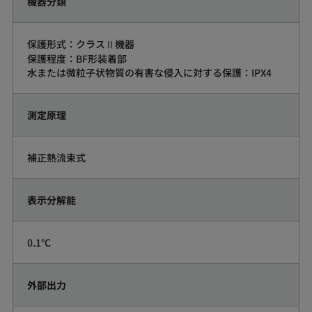
機器分類
保護形式：クラスⅡ機器
保護程度：BF形装着部
水または微粒子状物質の有害な侵入に対する保護：IPX4
測定原理
補正熱流束式
表示分解能
0.1°C
外部出力