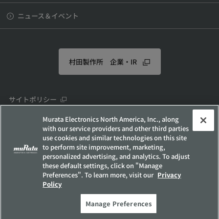
ニュース＆イベント
村田製作所 企業・IR
サイトポリシー
ソーシャルメディアポリシー
Murata Electronics North America, Inc., along
with our service providers and other third parties
個人情報保護方針
use cookies and similar technologies on this site
お客様の個人情報の取り扱いについて
to perform site improvement, marketing,
personalized advertising, and analytics. To adjust
他社所有商標について
these default settings, click on "Manage
サイトマップ
Preferences". To learn more, visit our
Privacy
Policy
Copyright © Murata Manufacturing Co., Ltd. All Rights Reserved.
Manage Preferences