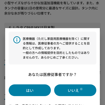
小型サイズながら十分な加温加湿機能を有しています。また、水
タンクの容量は1日の使用分に最適なサイズに設計。タンク内に
余分な水が残りづらい仕様です。
6.ムラタ CPAP MXは日本製
「ムラタ CPAP MX」は日本製CPAPです。設計から製造、サポー
医療機器（ただし家庭用医療機器を除く）に関す
トまで国内で対応しています。
る情報は、医療従事者の方へご提供することを目
的として作成しております。
一般の方への情報提供を目的としたものではあり
ませんので、あらかじめご了承ください。
ムラタ CPAP MXに関するよくあるご質問
「ムラタ CPAP MX」のよくあるご質問については
こちら
からご確
あなたは医療従事者ですか？
認ください。
※
はい
いいえ
ムラタ CPAP MX 製品仕様