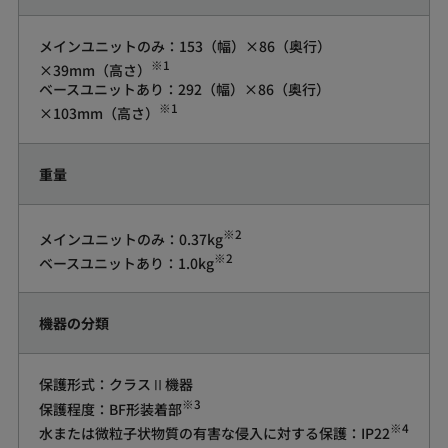
メインユニットのみ：153（幅）×86（奥行）
※1
×39mm（高さ）
ベースユニットあり：292（幅）×86（奥行）
※1
×103mm（高さ）
重量
※2
メインユニットのみ：0.37kg
※2
ベースユニットあり：1.0kg
機器の分類
保護形式：クラスⅡ機器
※3
保護程度：BF形装着部
※4
水または微粒子状物質の有害な侵入に対する保護：IP22