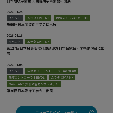
日本睡眠学会第50回定期学術集会に出展
2026.04.28
イベント
ムラタ CPAP MX
疲労ストレス計 MF100
第99回日本産業衛生学会に出展
2026.04.16
イベント
ムラタ CPAP MX
第127回日本耳鼻咽喉科頭頸部外科学会総会・学術講演会に出
展
2026.04.08
イベント
自動カフ圧コントローラ SmartCuff
輸液コントローラ SEEVOL
ムラタ CPAP MX
Moni-Patch 深部体温センサシステム
第36回日本臨床工学会に出展
ニュース＆イベント一覧へ