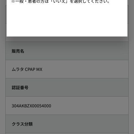
※一般・患者の方は「いいえ」を選択してください。
一般的名称
持続的自動気道陽圧ユニット
販売名
ムラタ CPAP MX
認証番号
304AKBZX00054000
クラス分類