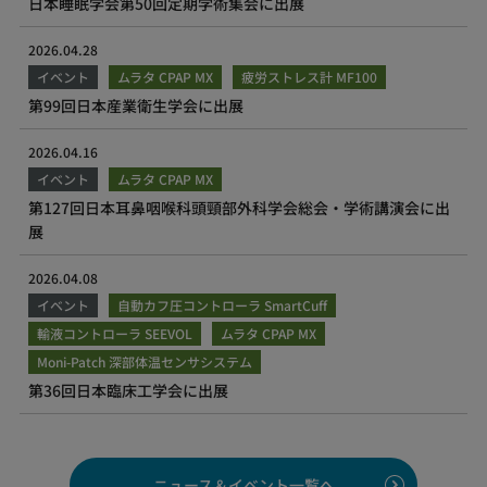
日本睡眠学会第50回定期学術集会に出展
2026.04.28
イベント
ムラタ CPAP MX
疲労ストレス計 MF100
第99回日本産業衛生学会に出展
2026.04.16
イベント
ムラタ CPAP MX
第127回日本耳鼻咽喉科頭頸部外科学会総会・学術講演会に出
展
2026.04.08
イベント
自動カフ圧コントローラ SmartCuff
輸液コントローラ SEEVOL
ムラタ CPAP MX
Moni-Patch 深部体温センサシステム
第36回日本臨床工学会に出展
ニュース＆イベント一覧へ