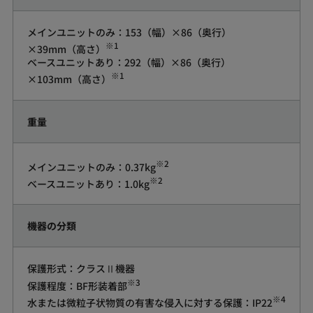
メインユニットのみ：153（幅）×86（奥行）
※1
×39mm（高さ）
ベースユニットあり：292（幅）×86（奥行）
※1
×103mm（高さ）
重量
※2
メインユニットのみ：0.37kg
※2
ベースユニットあり：1.0kg
機器の分類
保護形式：クラスⅡ機器
※3
保護程度：BF形装着部
※4
水または微粒子状物質の有害な侵入に対する保護：IP22