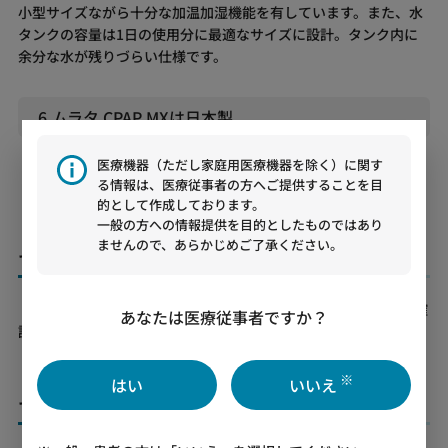
小型サイズながら十分な加温加湿機能を有しています。また、水
タンクの容量は1日の使用分に最適なサイズに設計。タンク内に
余分な水が残りづらい仕様です。
6.ムラタ CPAP MXは日本製
「ムラタ CPAP MX」は日本製CPAPです。設計から製造、サポー
医療機器（ただし家庭用医療機器を除く）に関す
トまで国内で対応しています。
る情報は、医療従事者の方へご提供することを目
的として作成しております。
一般の方への情報提供を目的としたものではあり
ませんので、あらかじめご了承ください。
ムラタ CPAP MXに関するよくあるご質問
「ムラタ CPAP MX」のよくあるご質問については
こちら
からご確
あなたは医療従事者ですか？
認ください。
※
はい
いいえ
ムラタ CPAP MX 製品仕様