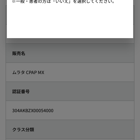
※一般・患者の方は「いいえ」を選択してください。
一般的名称
持続的自動気道陽圧ユニット
販売名
ムラタ CPAP MX
認証番号
304AKBZX00054000
クラス分類